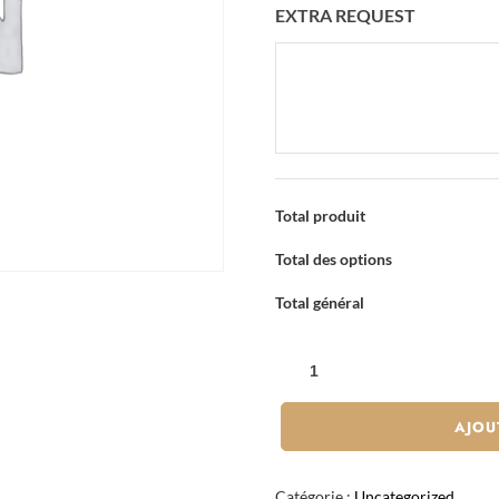
EXTRA REQUEST
Total produit
Total des options
Total général
QUANTITÉ
DE
TARTARE
AJOU
LOUP
CONCOMBRE
Catégorie :
Uncategorized