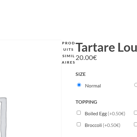
Tartare L
PROD
UITS
20.00
€
SIMIL
AIRES
SIZE
Normal
TOPPING
Boiled Egg
(+0.50€)
Broccoli
(+0.50€)