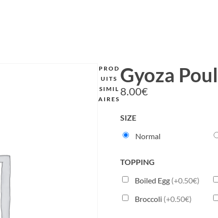
Gyoza Poul
PROD
UITS
8.00
€
SIMIL
AIRES
SIZE
Normal
TOPPING
Boiled Egg
(+0.50€)
Broccoli
(+0.50€)