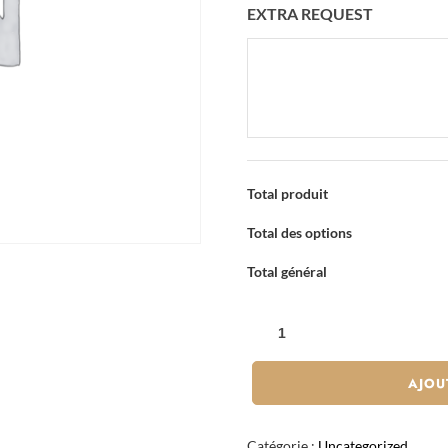
EXTRA REQUEST
Total produit
Total des options
Total général
QUANTITÉ
DE
GYOZA
AJOU
POULET
LÉGUMES
Catégorie :
Uncategorized