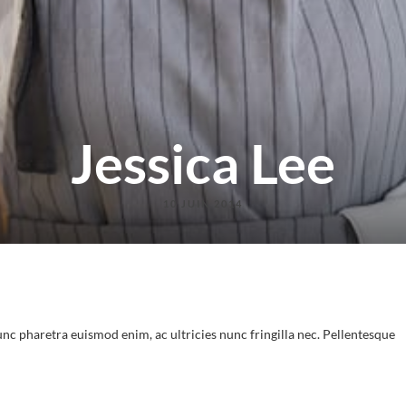
Jessica Lee
10 JUIN 2014
unc pharetra euismod enim, ac ultricies nunc fringilla nec. Pellentesque