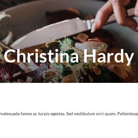
Christina Hardy
10 JUIN 2014
t malesuada fames ac turpis egestas. Sed vestibulum orci quam. Pellentes