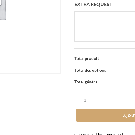
EXTRA REQUEST
Total produit
Total des options
Total général
QUANTITÉ
DE
RĀMEN
AJOU
GYOZA
LÉGUMES
Catégorie :
Uncategorized