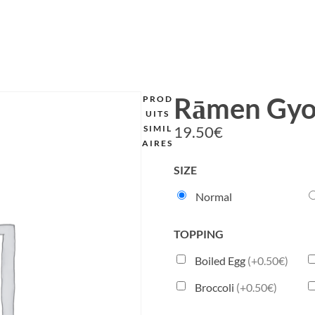
Rāmen Gyo
PROD
UITS
19.50
€
SIMIL
AIRES
SIZE
Normal
TOPPING
Boiled Egg
(+0.50€)
Broccoli
(+0.50€)