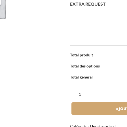
EXTRA REQUEST
Total produit
Total des options
Total général
QUANTITÉ
DE
MOJITO
AJOU
GOLD
Catégorie :
Uncategorized