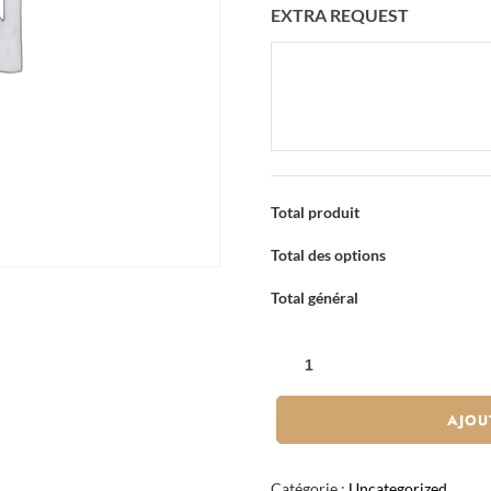
EXTRA REQUEST
Total produit
Total des options
Total général
QUANTITÉ
DE
LAURENT
AJOU
PERRIER
-
Catégorie :
Uncategorized