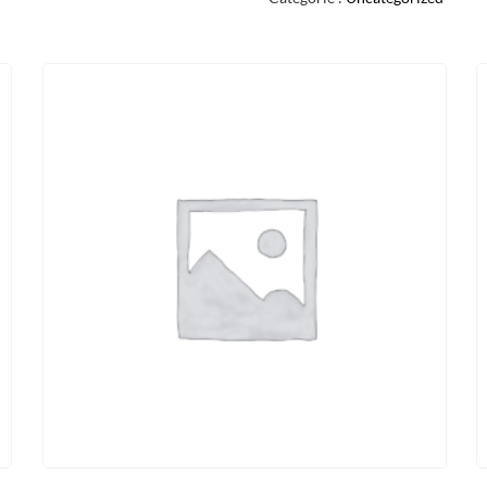
BRUT
75CL