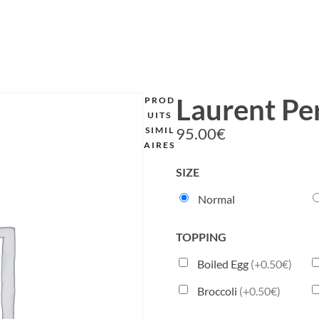
Laurent Per
PROD
UITS
95.00
€
SIMIL
AIRES
SIZE
Normal
TOPPING
Boiled Egg
(+0.50€)
Broccoli
(+0.50€)