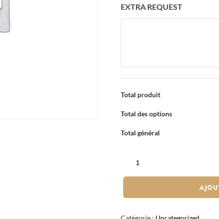
EXTRA REQUEST
Total produit
Total des options
Total général
QUANTITÉ
DE
GYOZA-
AJOU
BOEUF-
X4
Catégorie :
Uncategorized