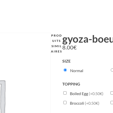
gyoza-boe
PROD
UITS
8.00
€
SIMIL
AIRES
SIZE
Normal
TOPPING
Boiled Egg
(+0.50€)
Broccoli
(+0.50€)