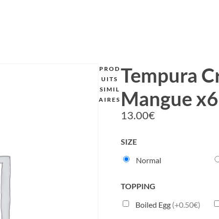
Tempura Cr
PROD
UITS
SIMIL
Mangue x6
AIRES
13.00
€
SIZE
Normal
TOPPING
Boiled Egg
(+0.50€)