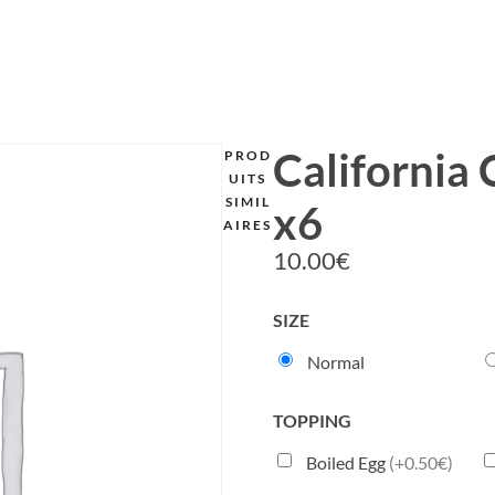
California
PROD
UITS
SIMIL
x6
AIRES
10.00
€
SIZE
Normal
TOPPING
Boiled Egg
(+0.50€)