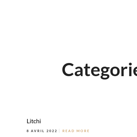
Categori
Litchi
8 AVRIL 2022
READ MORE