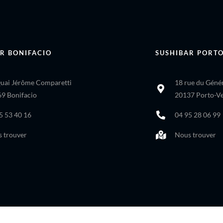
R BONIFACIO
SUSHIBAR PORT
uai Jérôme Comparetti
18 rue du Génér
9 Bonifacio
20137 Porto-V
5 53 40 16
04 95 28 06 99
 trouver
Nous trouver